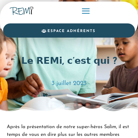
ESPACE ADHÉRENTS
𝗟𝗲 𝗥𝗘𝗠𝗶, 𝗰’𝗲𝘀𝘁 𝗾𝘂𝗶 ?
3 juillet 2023
Après la présentation de notre super-héros Salim, il est
temps de vous en dire plus sur les autres membres