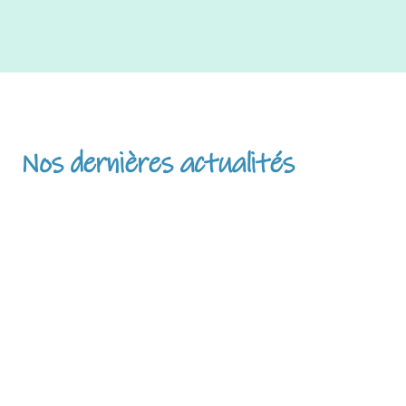
Nos dernières actualités
𝐋𝐚 𝐯𝐫𝐚𝐢𝐞 𝐯𝐢𝐞 𝐝’𝐮𝐧
𝐠𝐞𝐬𝐭𝐢𝐨𝐧𝐧𝐚𝐢𝐫𝐞 𝐝𝐞
𝐦𝐢𝐜𝐫𝐨-𝐜𝐫𝐞̀𝐜𝐡𝐞