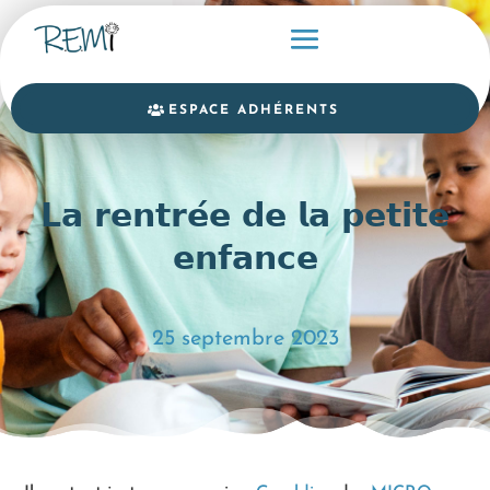
ESPACE ADHÉRENTS
𝗟𝗮 𝗿𝗲𝗻𝘁𝗿𝗲́𝗲 𝗱𝗲 𝗹𝗮 𝗽𝗲𝘁𝗶𝘁𝗲
𝗲𝗻𝗳𝗮𝗻𝗰𝗲
25 septembre 2023